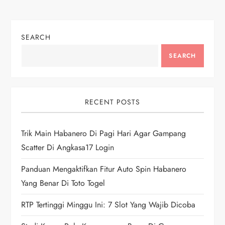
n
SEARCH
a
SEARCH
v
i
RECENT POSTS
g
Trik Main Habanero Di Pagi Hari Agar Gampang
a
Scatter Di Angkasa17 Login
t
Panduan Mengaktifkan Fitur Auto Spin Habanero
i
Yang Benar Di Toto Togel
RTP Tertinggi Minggu Ini: 7 Slot Yang Wajib Dicoba
o