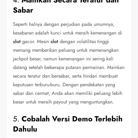
Sabar
Seperti halnya dengan perjudian pada umumnya,
kesabaran adalah kunci untuk meraih kemenangan di
slot
gacor. Mesin
slot
dengan volatilitas tinggi
memang memberikan peluang untuk memenangkan
jackpot besar, namun kemenangan ini sering kali
datang setelah beberapa putaran permainan. Mainkan
secara teratur dan bersabar, serta hindari membuat
keputusan terburu-buru. Dengan pendekatan yang
sabar dan cermat, Anda akan memiliki peluang lebih
besar untuk meraih payout yang menguntungkan.
5.
Cobalah Versi Demo Terlebih
Dahulu