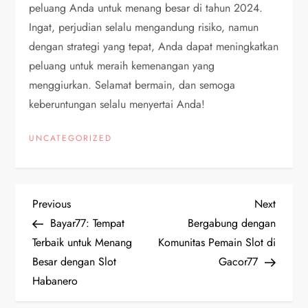
peluang Anda untuk menang besar di tahun 2024.
Ingat, perjudian selalu mengandung risiko, namun
dengan strategi yang tepat, Anda dapat meningkatkan
peluang untuk meraih kemenangan yang
menggiurkan. Selamat bermain, dan semoga
keberuntungan selalu menyertai Anda!
UNCATEGORIZED
P
Previous
Next
Previous
Next
Post
Post
Bayar77: Tempat
Bergabung dengan
o
Terbaik untuk Menang
Komunitas Pemain Slot di
Besar dengan Slot
Gacor77
s
Habanero
t