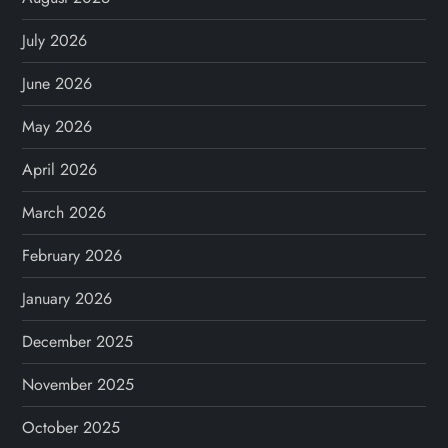
July 2026
June 2026
May 2026
April 2026
March 2026
February 2026
January 2026
December 2025
November 2025
October 2025