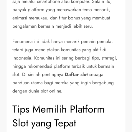
saja melalui smartphone atau komputer. Selain itu,
banyak platform yang menawarkan tema menarik,
animasi memukau, dan fitur bonus yang membuat
pengalaman bermain menjadi lebih seru.
Fenomena ini tidak hanya menarik pemain pemula,
tetapi juga menciptakan komunitas yang aktif di
Indonesia. Komunitas ini sering berbagi tips, strategi,
hingga rekomendasi platform terbaik untuk bermain
slot. Di sinilah pentingnya
Daftar slot
sebagai
panduan utama bagi mereka yang ingin bergabung
dengan dunia slot online.
Tips Memilih Platform
Slot yang Tepat