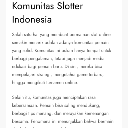
Komunitas Slotter
Indonesia
Salah satu hal yang membuat permainan slot online
semakin menarik adalah adanya komunitas pemain
yang solid. Komunitas ini bukan hanya tempat untuk
berbagi pengalaman, tetapi juga menjadi media
edukasi bagi pemain baru. Di sini, mereka bisa
mempelajari strategi, mengetahui game terbaru,
hingga mengikuti turnamen online.
Selain itu, komunitas juga menciptakan rasa
kebersamaan. Pemain bisa saling mendukung,
berbagi tips menang, dan merayakan kemenangan
bersama. Fenomena ini menunjukkan bahwa bermain