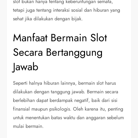
slot bukan hanya tentang keberuntungan semata,
tetapi juga tentang interaksi sosial dan hiburan yang
sehat jika dilakukan dengan bijak.
Manfaat Bermain Slot
Secara Bertanggung
Jawab
Seperti halnya hiburan lainnya, bermain slot harus
dilakukan dengan tanggung jawab. Bermain secara
berlebihan dapat berdampak negatif, baik dari sisi
finansial maupun psikologis. Oleh karena itu, penting
untuk menentukan batas waktu dan anggaran sebelum
mulai bermain.