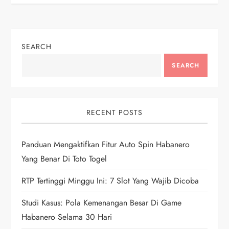
t
n
SEARCH
a
SEARCH
v
i
RECENT POSTS
g
Panduan Mengaktifkan Fitur Auto Spin Habanero
Yang Benar Di Toto Togel
a
RTP Tertinggi Minggu Ini: 7 Slot Yang Wajib Dicoba
t
Studi Kasus: Pola Kemenangan Besar Di Game
i
Habanero Selama 30 Hari