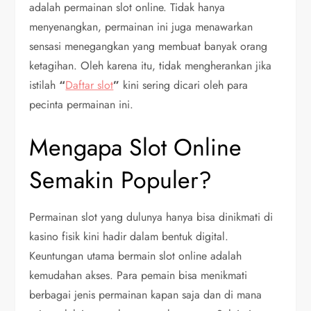
adalah permainan slot online. Tidak hanya
menyenangkan, permainan ini juga menawarkan
sensasi menegangkan yang membuat banyak orang
ketagihan. Oleh karena itu, tidak mengherankan jika
istilah
“
Daftar slot
”
kini sering dicari oleh para
pecinta permainan ini.
Mengapa Slot Online
Semakin Populer?
Permainan slot yang dulunya hanya bisa dinikmati di
kasino fisik kini hadir dalam bentuk digital.
Keuntungan utama bermain slot online adalah
kemudahan akses. Para pemain bisa menikmati
berbagai jenis permainan kapan saja dan di mana