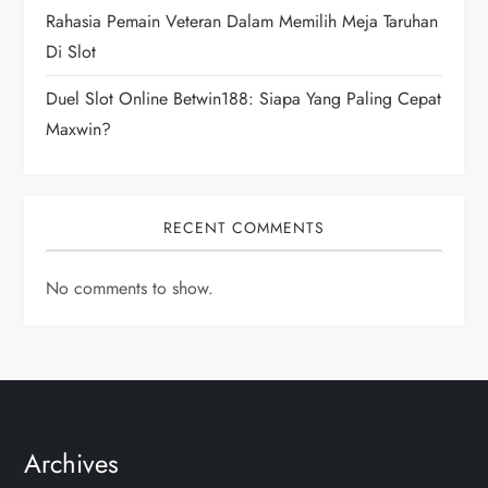
o
Rahasia Pemain Veteran Dalam Memilih Meja Taruhan
Di Slot
n
Duel Slot Online Betwin188: Siapa Yang Paling Cepat
Maxwin?
RECENT COMMENTS
No comments to show.
Archives