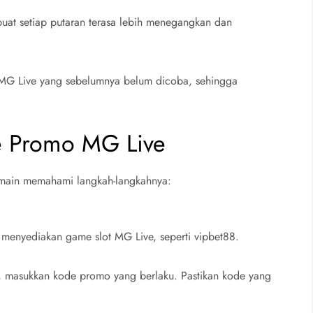
t setiap putaran terasa lebih menegangkan dan
MG Live yang sebelumnya belum dicoba, sehingga
 Promo MG Live
ain memahami langkah-langkahnya:
g menyediakan game slot MG Live, seperti vipbet88.
o, masukkan kode promo yang berlaku. Pastikan kode yang