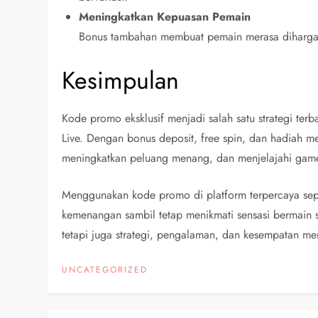
Meningkatkan Kepuasan Pemain
Bonus tambahan membuat pemain merasa dihargai d
Kesimpulan
Kode promo eksklusif menjadi salah satu strategi te
Live. Dengan bonus deposit, free spin, dan hadiah m
meningkatkan peluang menang, dan menjelajahi gam
Menggunakan kode promo di platform terpercaya se
kemenangan sambil tetap menikmati sensasi bermain sl
tetapi juga strategi, pengalaman, dan kesempatan me
UNCATEGORIZED