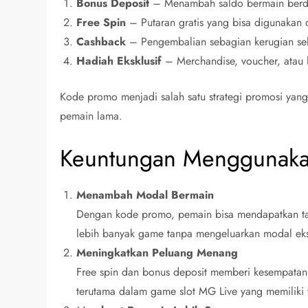
Bonus Deposit
– Menambah saldo bermain berdas
Free Spin
– Putaran gratis yang bisa digunakan 
Cashback
– Pengembalian sebagian kerugian sel
Hadiah Eksklusif
– Merchandise, voucher, atau h
Kode promo menjadi salah satu strategi promosi yang 
pemain lama.
Keuntungan Menggunak
Menambah Modal Bermain
Dengan kode promo, pemain bisa mendapatkan t
lebih banyak game tanpa mengeluarkan modal eks
Meningkatkan Peluang Menang
Free spin dan bonus deposit memberi kesempatan
terutama dalam game slot MG Live yang memiliki vo