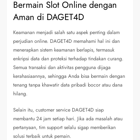
Bermain Slot Online dengan
Aman di DAGET4D
Keamanan menjadi salah satu aspek penting dalam
perjudian online. DAGET4D memahami hal ini dan
menerapkan sistem keamanan berlapis, termasuk
enkripsi data dan proteksi terhadap tindakan curang.
Semua transaksi dan aktivitas pengguna dijaga
kerahasiaannya, sehingga Anda bisa bermain dengan
tenang tanpa khawatir data pribadi bocor atau dana
hilang.
Selain itu, customer service DAGET4D siap
membantu 24 jam setiap hari. Jika ada masalah atau
pertanyaan, tim support selalu sigap memberikan
solusi terbaik untuk pemain.