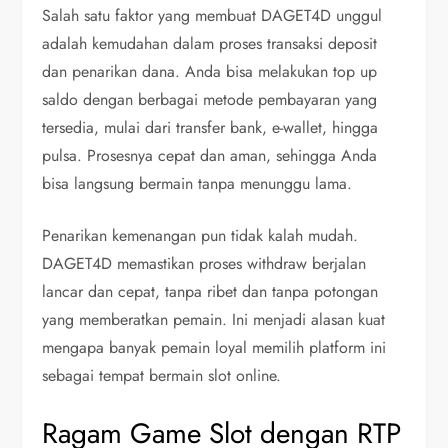
Salah satu faktor yang membuat DAGET4D unggul
adalah kemudahan dalam proses transaksi deposit
dan penarikan dana. Anda bisa melakukan top up
saldo dengan berbagai metode pembayaran yang
tersedia, mulai dari transfer bank, e-wallet, hingga
pulsa. Prosesnya cepat dan aman, sehingga Anda
bisa langsung bermain tanpa menunggu lama.
Penarikan kemenangan pun tidak kalah mudah.
DAGET4D memastikan proses withdraw berjalan
lancar dan cepat, tanpa ribet dan tanpa potongan
yang memberatkan pemain. Ini menjadi alasan kuat
mengapa banyak pemain loyal memilih platform ini
sebagai tempat bermain slot online.
Ragam Game Slot dengan RTP