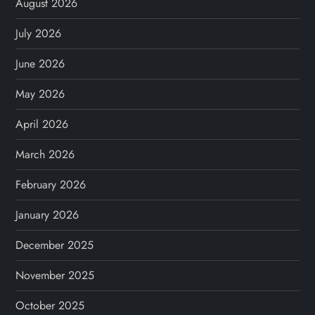
August 2026
July 2026
June 2026
May 2026
April 2026
March 2026
February 2026
January 2026
December 2025
November 2025
October 2025