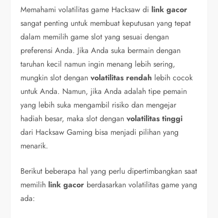
Memahami volatilitas game Hacksaw di
link gacor
sangat penting untuk membuat keputusan yang tepat
dalam memilih game slot yang sesuai dengan
preferensi Anda. Jika Anda suka bermain dengan
taruhan kecil namun ingin menang lebih sering,
mungkin slot dengan
volatilitas rendah
lebih cocok
untuk Anda. Namun, jika Anda adalah tipe pemain
yang lebih suka mengambil risiko dan mengejar
hadiah besar, maka slot dengan
volatilitas tinggi
dari Hacksaw Gaming bisa menjadi pilihan yang
menarik.
Berikut beberapa hal yang perlu dipertimbangkan saat
memilih
link gacor
berdasarkan volatilitas game yang
ada: