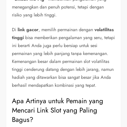
menegangkan dan penuh potensi, tetapi dengan
risiko yang lebih tinggi.
Di
link gacor
, memilih permainan dengan
volatilitas
tinggi
bisa memberikan pengalaman yang seru, tetapi
ini berarti Anda juga perlu bersiap untuk sesi
permainan yang lebih panjang tanpa kemenangan.
Kemenangan besar dalam permainan slot volatilitas
tinggi cenderung datang dengan lebih jarang, namun
hadiah yang ditawarkan bisa sangat besar jika Anda
berhasil mendapatkan kombinasi yang tepat.
Apa Artinya untuk Pemain yang
Mencari Link Slot yang Paling
Bagus?