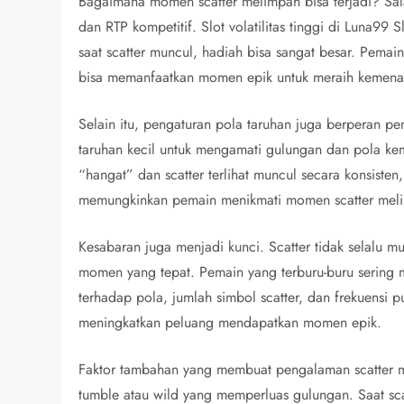
Bagaimana momen scatter melimpah bisa terjadi? Salah
dan RTP kompetitif. Slot volatilitas tinggi di Luna9
saat scatter muncul, hadiah bisa sangat besar. Pemain
bisa memanfaatkan momen epik untuk meraih kemena
Selain itu, pengaturan pola taruhan juga berperan p
taruhan kecil untuk mengamati gulungan dan pola kem
“hangat” dan scatter terlihat muncul secara konsisten, 
memungkinkan pemain menikmati momen scatter melimp
Kesabaran juga menjadi kunci. Scatter tidak selalu 
momen yang tepat. Pemain yang terburu-buru sering 
terhadap pola, jumlah simbol scatter, dan frekuensi p
meningkatkan peluang mendapatkan momen epik.
Faktor tambahan yang membuat pengalaman scatter me
tumble atau wild yang memperluas gulungan. Saat sca