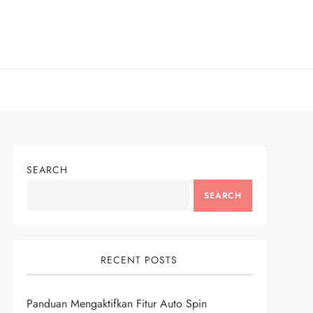
SEARCH
SEARCH
RECENT POSTS
Panduan Mengaktifkan Fitur Auto Spin