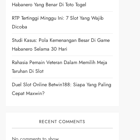
Habanero Yang Benar Di Toto Togel
RTP Tertinggi Minggu Ini: 7 Slot Yang Wajib
Dicoba
Studi Kasus: Pola Kemenangan Besar Di Game
Habanero Selama 30 Hari
Rahasia Pemain Veteran Dalam Memilih Meja
Taruhan Di Slot
Duel Slot Online Betwin188: Siapa Yang Paling
Cepat Maxwin?
RECENT COMMENTS
No comments to show.