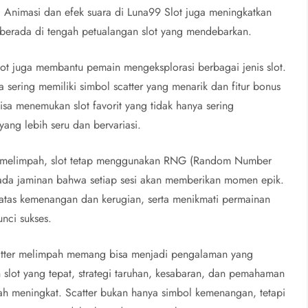
si. Animasi dan efek suara di Luna99 Slot juga meningkatkan
berada di tengah petualangan slot yang mendebarkan.
lot juga membantu pemain mengeksplorasi berbagai jenis slot.
 sering memiliki simbol scatter yang menarik dan fitur bonus
sa menemukan slot favorit yang tidak hanya sering
ang lebih seru dan bervariasi.
sa melimpah, slot tetap menggunakan RNG (Random Number
k ada jaminan bahwa setiap sesi akan memberikan momen epik.
atas kemenangan dan kerugian, serta menikmati permainan
unci sukses.
atter melimpah memang bisa menjadi pengalaman yang
lot yang tepat, strategi taruhan, kesabaran, dan pemahaman
ah meningkat. Scatter bukan hanya simbol kemenangan, tetapi