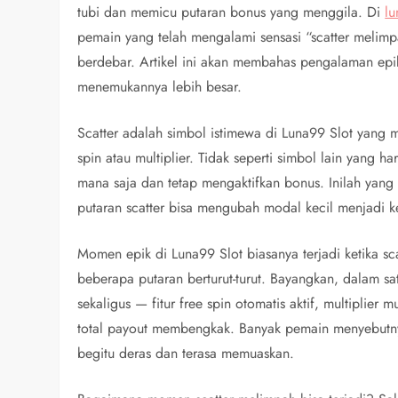
tubi dan memicu putaran bonus yang menggila. Di
lu
pemain yang telah mengalami sensasi “scatter melim
berdebar. Artikel ini akan membahas pengalaman epik
menemukannya lebih besar.
Scatter adalah simbol istimewa di Luna99 Slot yang 
spin atau multiplier. Tidak seperti simbol lain yang h
mana saja dan tetap mengaktifkan bonus. Inilah yang 
putaran scatter bisa mengubah modal kecil menjadi 
Momen epik di Luna99 Slot biasanya terjadi ketika s
beberapa putaran berturut-turut. Bayangkan, dalam sa
sekaligus — fitur free spin otomatis aktif, multiplie
total payout membengkak. Banyak pemain menyebutn
begitu deras dan terasa memuaskan.