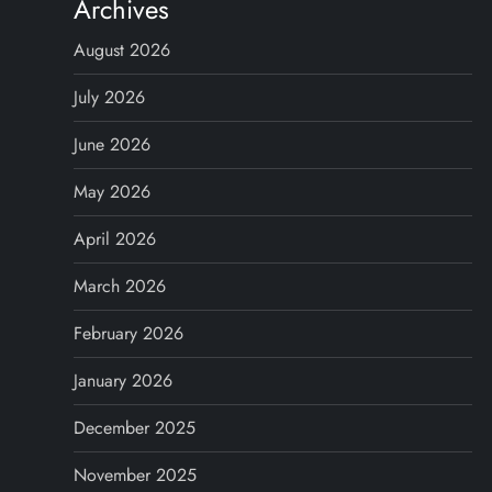
Archives
a
August 2026
v
July 2026
i
June 2026
g
May 2026
April 2026
a
March 2026
t
February 2026
i
January 2026
o
December 2025
n
November 2025