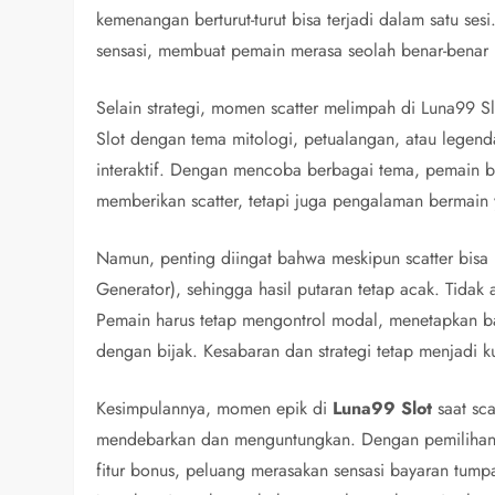
kemenangan berturut-turut bisa terjadi dalam satu se
sensasi, membuat pemain merasa seolah benar-benar 
Selain strategi, momen scatter melimpah di Luna99 S
Slot dengan tema mitologi, petualangan, atau legenda
interaktif. Dengan mencoba berbagai tema, pemain bi
memberikan scatter, tetapi juga pengalaman bermain y
Namun, penting diingat bahwa meskipun scatter bi
Generator), sehingga hasil putaran tetap acak. Tida
Pemain harus tetap mengontrol modal, menetapkan b
dengan bijak. Kesabaran dan strategi tetap menjadi k
Kesimpulannya, momen epik di
Luna99 Slot
saat sc
mendebarkan dan menguntungkan. Dengan pemilihan s
fitur bonus, peluang merasakan sensasi bayaran tump