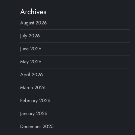
Archives
a
August 2026
v
July 2026
i
June 2026
g
May 2026
a
April 2026
t
March 2026
i
February 2026
o
January 2026
n
December 2025