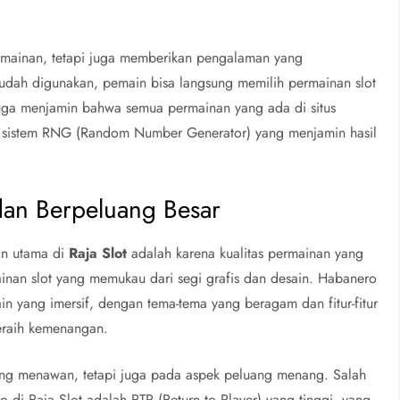
rmainan, tetapi juga memberikan pengalaman yang
ah digunakan, pemain bisa langsung memilih permainan slot
juga menjamin bahwa semua permainan yang ada di situs
n sistem RNG (Random Number Generator) yang menjamin hasil
dan Berpeluang Besar
an utama di
Raja Slot
adalah karena kualitas permainan yang
inan slot yang memukau dari segi grafis dan desain. Habanero
 yang imersif, dengan tema-tema yang beragam dan fitur-fitur
eraih kemenangan.
yang menawan, tetapi juga pada aspek peluang menang. Salah
 di Raja Slot adalah RTP (Return to Player) yang tinggi, yang