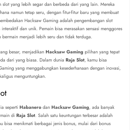
slot yang lebih segar dan berbeda dari yang lain. Mereka
ana namun tetap seru, dengan fitur-fitur baru yang membuat
g membedakan Hacksaw Gaming adalah pengembangan slot
 interaktif dan unik. Pemain bisa merasakan sensasi menggores
bermain menjadi lebih seru dan tidak terduga.
yang besar, menjadikan
Hacksaw Gaming
pilihan yang tepat
eda dari yang biasa. Dalam dunia
Raja Slot
, kamu bisa
 Gaming yang menggabungkan kesederhanaan dengan inovasi,
kaligus menguntungkan.
ot
ia seperti
Habanero
dan
Hacksaw Gaming
, ada banyak
rmain di
Raja Slot
. Salah satu keuntungan terbesar adalah
 bisa menikmati berbagai jenis bonus, mulai dari bonus