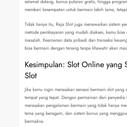
selamat datang, bonus putaran gratis, hingga program
memberi kesempatan untuk bermain lebih lama, teta
Tidak hanya itu, Raja Slot juga menawarkan sistem 
metode pembayaran yang mudah diakses, kamu bisa 
masalah. Keamanan data pribadi dan transaksi keuang
bisa bermain dengan tenang tanpa khawatir akan ma
Kesimpulan: Slot Online yang
Slot
Jika kamu ingin merasakan sensasi bermain slot yan
tempat yang tepat. Dengan permainan dari penyedia 
merasakan pengalaman bermain yang tidak hanya men
tema yang beragam, dan sistem bonus yang menggiurka
bermakna.