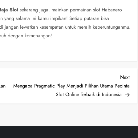
Raja Slot
sekarang juga, mainkan permainan slot Habanero
 yang selama ini kamu impikan! Setiap putaran bisa
i jangan lewatkan kesempatan untuk meraih keberuntunganmu.
enuh dengan kemenangan!
Nex
Next
Post
kan
Mengapa Pragmatic Play Menjadi Pilihan Utama Pecinta
Slot Online Terbaik di Indonesia