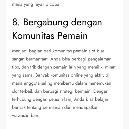
mana yang layak dicoba.
8. Bergabung dengan
Komunitas Pemain
Menjadi bagian dari komunitas pemain slot bisa
sangat bermanfaat. Anda bisa berbagi pengalaman,
tips, dan trik dengan pemain lain yang memiliki minat
yang sama. Banyak komunitas online yang aktif, di
mana anggota saling membantu dalam menemukan
slot terbaik dan berbagi strategi bermain. Dengan
terhubung dengan pemain lain, Anda bisa belajar
banyak tentang permainan dan mendapatkan
wawasan baru.