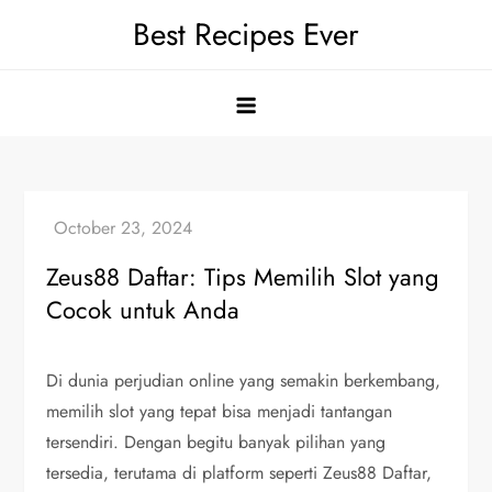
Skip
Best Recipes Ever
to
content
Zeus88 Daftar: Tips Memilih Slot yang
Cocok untuk Anda
Di dunia perjudian online yang semakin berkembang,
memilih slot yang tepat bisa menjadi tantangan
tersendiri. Dengan begitu banyak pilihan yang
tersedia, terutama di platform seperti Zeus88 Daftar,