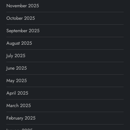
November 2025
October 2025
September 2025
August 2025
July 2025
June 2025
May 2025
April 2025
March 2025
February 2025