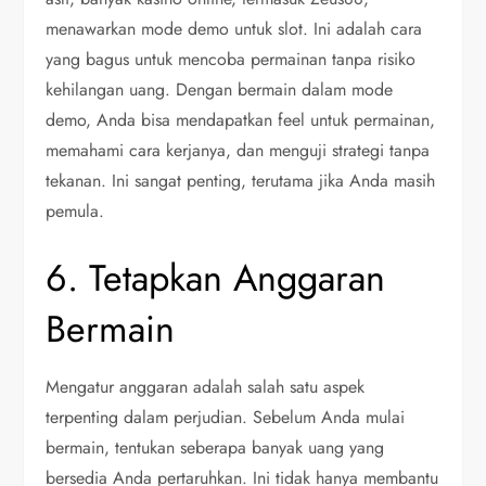
menawarkan mode demo untuk slot. Ini adalah cara
yang bagus untuk mencoba permainan tanpa risiko
kehilangan uang. Dengan bermain dalam mode
demo, Anda bisa mendapatkan feel untuk permainan,
memahami cara kerjanya, dan menguji strategi tanpa
tekanan. Ini sangat penting, terutama jika Anda masih
pemula.
6. Tetapkan Anggaran
Bermain
Mengatur anggaran adalah salah satu aspek
terpenting dalam perjudian. Sebelum Anda mulai
bermain, tentukan seberapa banyak uang yang
bersedia Anda pertaruhkan. Ini tidak hanya membantu