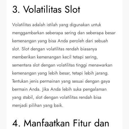
3. Volatilitas Slot
Volatilitas adalah istilah yang digunakan untuk
menggambarkan seberapa sering dan seberapa besar
kemenangan yang bisa Anda peroleh dari sebuah
slot. Slot dengan volatilitas rendah biasanya
memberikan kemenangan kecil tetapi sering,
sementara slot dengan volatilitas tinggi menawarkan
kemenangan yang lebih besar, tetapi lebih jarang.
Tentukan jenis permainan yang sesuai dengan gaya
bermain Anda. Jika Anda lebih suka pengalaman
yang stabil, slot dengan volatilitas rendah bisa
menjadi pilihan yang baik.
4. Manfaatkan Fitur dan