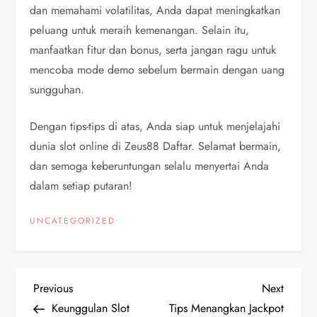
dan memahami volatilitas, Anda dapat meningkatkan
peluang untuk meraih kemenangan. Selain itu,
manfaatkan fitur dan bonus, serta jangan ragu untuk
mencoba mode demo sebelum bermain dengan uang
sungguhan.
Dengan tips-tips di atas, Anda siap untuk menjelajahi
dunia slot online di Zeus88 Daftar. Selamat bermain,
dan semoga keberuntungan selalu menyertai Anda
dalam setiap putaran!
UNCATEGORIZED
P
Previous
Next
Previous
Next
Post
Post
Keunggulan Slot
Tips Menangkan Jackpot